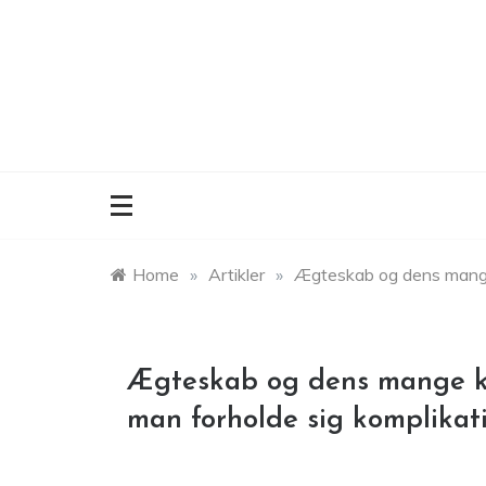
Skip
to
content
Home
»
Artikler
»
Ægteskab og dens mange 
Ægteskab og dens mange ko
man forholde sig komplikat