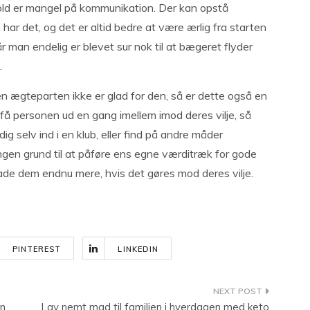
hold er mangel på kommunikation. Der kan opstå
har det, og det er altid bedre at være ærlig fra starten
r man endelig er blevet sur nok til at bægeret flyder
.
men ægteparten ikke er glad for den, så er dette også en
 få personen ud en gang imellem imod deres vilje, så
dig selv ind i en klub, eller find på andre måder
gen grund til at påføre ens egne værditræk for gode
 hade dem endnu mere, hvis det gøres mod deres vilje.
PINTEREST
LINKEDIN
en
Lav nemt mad til familien i hverdagen med keto