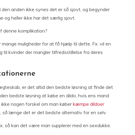
vil den anden ikke synes det er så sjovt, og begynder
 og heller ikke har det særlig sjovt.
af denne komplikation?
r mange muligheder for at få hjælp til dette. Fx. vil en
til kvinder der mangler tilfredsstillelse fra deres
kationerne
gteskab, er det altid den bedste løsning at finde det
r den bedste løsning at købe en dildo, hvis ens mand
et ikke nogen forskel om man køber
kæmpe dildoer
g, så længe det er det bedste alternativ for en selv.
sex, så kan det være man supplerer med en sexdukke.