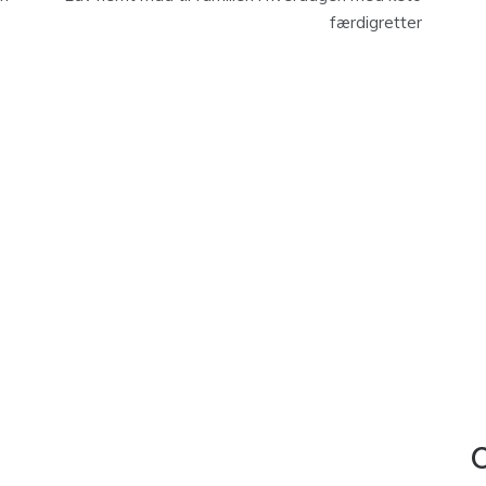
færdigretter
C