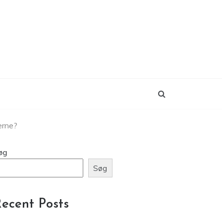
erne?
øg
Søg
ecent Posts