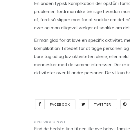
En anden typisk komplikation der opstår i for
problemer, fordi man ikke tør sige hvordan man 
af, fordi så slipper man for at snakke om det nå
over og man alligevel vælger at snakke om det
Er man glad for at lave en specifik aktivitet, 
komplikation. I stedet for at tigge personen og
bare tag ud og lav aktiviteten alene, eller meld 
mennesker med de samme interesser. Der er in
aktiviteter over til andre personer. De vil kun
FACEBOOK
TWITTER
Indlægsnavigation
Find de bedste ting til den lille nye baby i famili