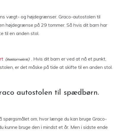
ens vægt- og højdegrænser. Graco-autostolen til
 højdegrænse på 29 tommer. Så hvis dit barn har
e til en anden stol.
rt
. Hvis dit barn er ved at nå et punkt,
olen, er det måske på tide at skifte til en anden stol.
aco autostolen til spædbørn.
 på spørgsmålet om, hvor længe du kan bruge Graco-
l du kunne bruge den i mindst et år. Men i sidste ende