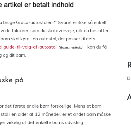
du bruge Graco-autostolen?” Svaret er ikke så enkelt,
vi de faktorer, som du skal overveje, når du beslutter,
 barn skal køre i en autostol, der passer til dets
l guide-til-valg-af-autostol
kan du få
g og dit barn.
D
huske på
A
 det første er alle børn forskellige. Mens et barn
tostol i en alder af 12 måneder, er et andet barn måske
r virkelig af det enkelte barns udvikling.