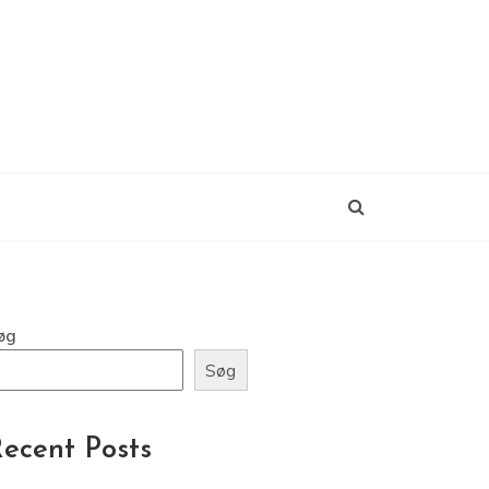
øg
Søg
ecent Posts